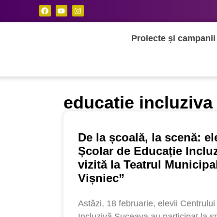
Proiecte și campanii
educatie incluziva
De la școală, la scenă: el
Școlar de Educație Inclu
vizită la Teatrul Municipa
Vișniec”
Astăzi, 18 februarie, elevii Centrulu
Incluzivă Suceava au participat la s