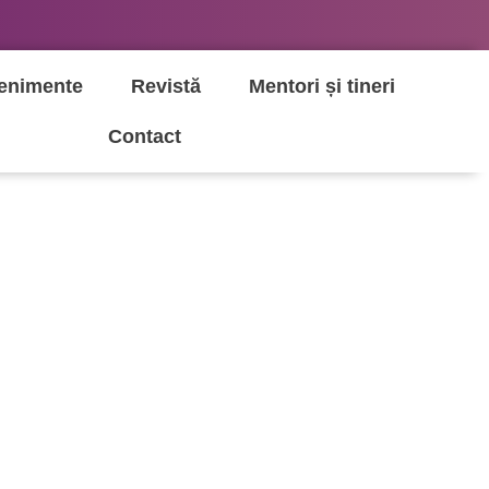
enimente
Revistă
Mentori și tineri
Contact