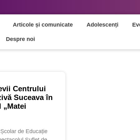
Articole și comunicate
Adolescenți
Ev
Despre noi
evii Centrului
zivă Suceava în
l „Matei
i Școlar de Educație
pectacolul Suflet de