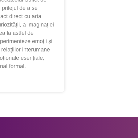
 prilejul de a se
act direct cu arta
iozității, a imaginației
ea la astfel de
xperimenteze emoții și
 relațiilor interumane
ționale esențiale,
nal formal.