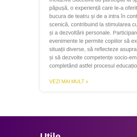
păpușă, o experiență care le-a oferit
bucura de teatru și de a intra în cont
scenică, contribuind la stimularea cur
și a dezvoltării personale. Participar
evenimente le permite copiilor să e
situații diverse, să reflecteze asupra
și să dezvolte competențe socio-emo
completând astfel procesul educațio
VEZI MAI MULT »
Utile