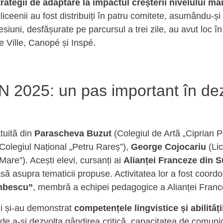
rategii de adaptare la impactul creșterii nivelului mă
 liceenii au fost distribuiți în patru comitete, asumându-și
siuni, desfășurate pe parcursul a trei zile, au avut loc în
de Ville, Canopé și Inspé.
2025: un pas important în dezv
tuită din
Parascheva Buzut
(Colegiul de Artă „Ciprian
(Colegiul Național „Petru Rareș”),
George Cojocariu
(Lic
Mare”). Acești elevi, cursanți ai
Alianței Franceze din 
să asupra tematicii propuse. Activitatea lor a fost coor
umbescu”
, membră a echipei pedagogice a Alianței Franc
ni și-au demonstrat
competențele lingvistice și abilită
de a-și dezvolta gândirea critică, capacitatea de comunic