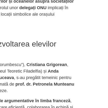
rilor și oceanelor asupra societăților
 rolul unor
delegați ONU
implicați în
 locații simbolice ale orașului
oltarea elevilor
 Porumbescu”),
Cristiana Grigorean
,
eul Teoretic Filadelfia) și
Anda
Suceava
, s-au pregătit temeinic pentru
donată de
prof. dr. Petronela Munteanu
eze.
țile argumentative în limba franceză
,
are eficientă, colaborarea în echipă și