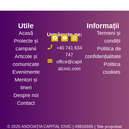
Utile
Informații
Acasă
Termeni și
Urmărește-ne:
Proiecte și
condiții
+40 741 634
campanii
Politica de
747
Articole și
confidențialitate
office@capit
comunicate
Politica
alcivic.com
Evenimente
cookies
Mentori și
tineri
Despre noi
Contact
© 2025 ASOCIAȚIA CAPITAL CIVIC | 49816606 | Site propulsat