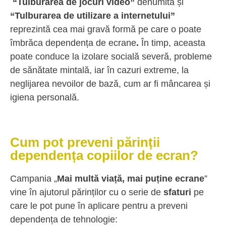
“Tulburare
a
de
jocuri video”
denumită și
“Tulburare
a
de utilizare a internetului”
reprezintă cea mai gravă formă pe care o poate
îmbrăca dependența de ecrane
.
În timp, aceasta
poate conduce la izolare socială severă, probleme
de sănătate mintală, iar în cazuri extreme, la
neglijarea nevoilor de bază, cum ar fi mâncarea și
igiena personală.
Cum pot preveni părinții
dependența copiilor de ecran?
Campania „
Mai multă viață, mai puține ecrane
”
vine în ajutorul părinților cu o serie de
sfaturi
pe
care le pot pune în aplicare pentru a preveni
dependența de tehnologie: