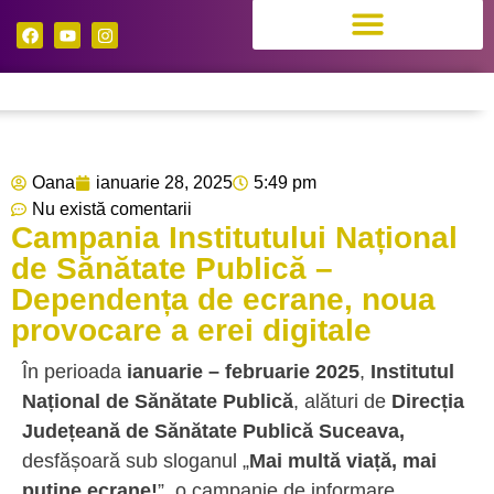
Oana
ianuarie 28, 2025
5:49 pm
Nu există comentarii
Campania Institutului Național
de Sănătate Publică –
Dependența de ecrane, noua
provocare a erei digitale
În perioada
ianuarie – februarie 2025
,
Institutul
Național de Sănătate Publică
, alături de
Direcția
Județeană de Sănătate Publică Suceava,
desfășoară sub sloganul „
Mai multă viață, mai
puține ecrane!
”, o campanie de informare,