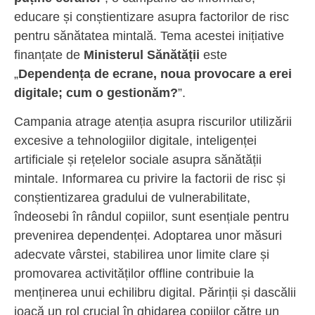
educare și conștientizare asupra factorilor de risc
pentru sănătatea mintală. Tema acestei inițiative
finanțate de
Ministerul Sănătății
este
„
Dependența de ecrane, noua provocare a erei
digitale; cum o gestionăm?
”.
Campania atrage atenția asupra riscurilor utilizării
excesive a tehnologiilor digitale, inteligenței
artificiale și rețelelor sociale asupra sănătății
mintale. Informarea cu privire la factorii de risc și
conștientizarea gradului de vulnerabilitate,
îndeosebi în rândul copiilor, sunt esențiale pentru
prevenirea dependenței. Adoptarea unor măsuri
adecvate vârstei, stabilirea unor limite clare și
promovarea activităților offline contribuie la
menținerea unui echilibru digital. Părinții și dascălii
joacă un rol crucial în ghidarea copiilor către un