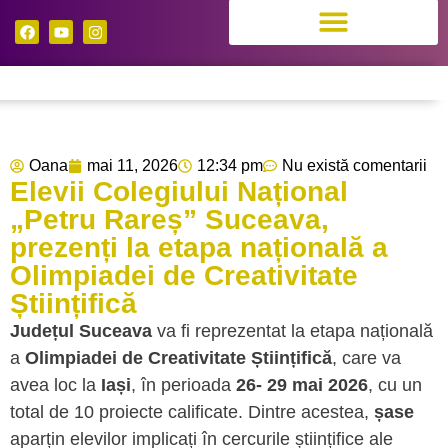
Oana
mai 11, 2026
12:34 pm
Nu există comentarii
Elevii Colegiului Național
„Petru Rareș” Suceava,
prezenți la etapa națională a
Olimpiadei de Creativitate
Științifică
Județul Suceava
va fi reprezentat la etapa națională
a
Olimpiadei de Creativitate Științifică
, care va
avea loc la
Iași
, în perioada
26- 29 mai 2026
, cu un
total de 10 proiecte calificate. Dintre acestea,
șase
aparțin elevilor implicați în cercurile științifice ale