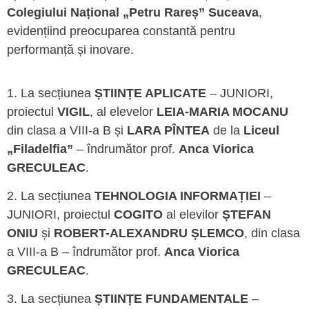
Colegiului Național „Petru Rareș” Suceava
,
evidențiind preocuparea constantă pentru
performanță și inovare.
1. La secțiunea
ȘTIINȚE APLICATE
– JUNIORI,
proiectul
VIGIL
, al elevelor
LEIA-MARIA MOCANU
din clasa a VIII-a B și
LARA PÎNTEA
de la
Liceul
„Filadelfia”
– îndrumător prof.
Anca Viorica
GRECULEAC
.
2. La secțiunea
TEHNOLOGIA INFORMAȚIEI
–
JUNIORI, proiectul
COGITO
al elevilor
ȘTEFAN
ONIU
și
ROBERT-ALEXANDRU ȘLEMCO
, din clasa
a VIII-a B – îndrumător prof.
Anca Viorica
GRECULEAC
.
3. La secțiunea
ȘTIINȚE FUNDAMENTALE
–