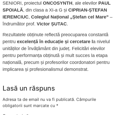
SENIORI, proiectul
ONCOSYNTH
, ale elevilor
PAUL
SPOIALĂ
, din clasa a XI-a G și
CIPRIAN-ȘTEFAN
IEREMCIUC
,
Colegiul Național „Ștefan cel Mare”
–
îndrumător prof.
Victor ȘUTAC
.
Rezultatele obținute reflectă preocuparea constantă
pentru
excelență în educație și cercetare l
a nivelul
unităților de învățământ din județ. Felicitări elevilor
pentru performanța obținută și mult succes la etapa
națională, precum și profesorilor coordonatori pentru
implicarea și profesionalismul demonstrat.
Lasă un răspuns
Adresa ta de email nu va fi publicată.
Câmpurile
obligatorii sunt marcate cu
*