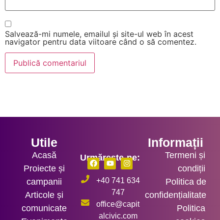
Salvează-mi numele, emailul și site-ul web în acest
navigator pentru data viitoare când o să comentez.
Utile
Informații
Acasă
Termeni și
Urmărește-ne:
Proiecte și
condiții
+40 741 634
campanii
Politica de
747
Articole și
confidențialitate
office@capit
comunicate
Politica
alcivic.com