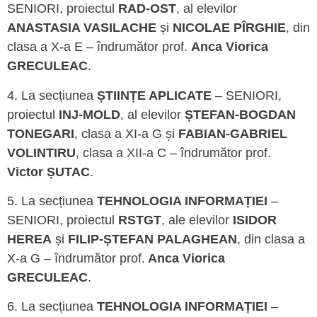
SENIORI, proiectul
RAD-OST
, al elevilor
ANASTASIA VASILACHE
și
NICOLAE PÎRGHIE
, din
clasa a X-a E – îndrumător prof.
Anca Viorica
GRECULEAC
.
4. La secțiunea
ȘTIINȚE APLICATE
– SENIORI,
proiectul
INJ-MOLD
, al elevilor
ȘTEFAN-BOGDAN
TONEGARI
, clasa a XI-a G și
FABIAN-GABRIEL
VOLINTIRU
, clasa a XII-a C – îndrumător prof.
Victor ȘUTAC
.
5. La secțiunea
TEHNOLOGIA INFORMAȚIEI
–
SENIORI, proiectul
RSTGT
, ale elevilor
ISIDOR
HEREA
și
FILIP-ȘTEFAN PALAGHEAN
, din clasa a
X-a G – îndrumător prof.
Anca Viorica
GRECULEAC
.
6. La secțiunea
TEHNOLOGIA INFORMAȚIEI
–