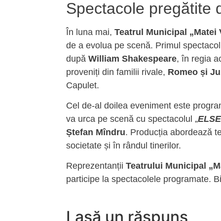
Spectacole pregătite d
În luna mai,
Teatrul Municipal „Matei
de a evolua pe scenă. Primul spectacol
după
William Shakespeare
, în regia a
proveniți din familii rivale,
Romeo și Jul
Capulet.
Cel de-al doilea eveniment este progr
va urca pe scenă cu spectacolul „
ELSE
Ștefan Mîndru
. Producția abordează te
societate și în rândul tinerilor.
Reprezentanții
Teatrului Municipal „
participe la spectacolele programate. Bil
Lasă un răspuns