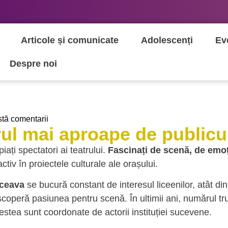
Articole și comunicate
Adolescenți
Ev
Despre noi
stă comentarii
trul mai aproape de public
ați spectatori ai teatrului.
Fascinați de scenă, de emoț
activ în proiectele culturale ale orașului.
uceava
se bucură constant de interesul liceenilor, atât din
escoperă pasiunea pentru scenă. În ultimii ani, numărul tr
cestea sunt coordonate de actorii instituției sucevene.