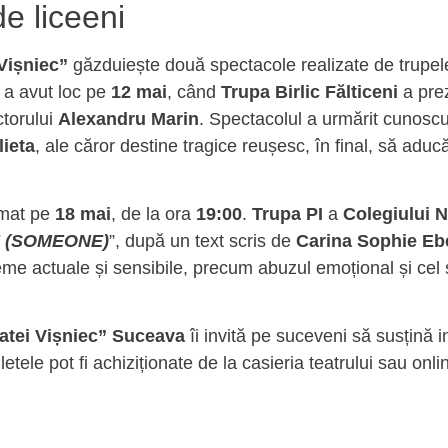
e liceeni
 Vișniec”
găzduiește două spectacole realizate de trupele 
 a avut loc pe
12 mai
, când
Trupa Birlic Fălticeni
a prez
ctorului
Alexandru Marin
. Spectacolul a urmărit cunoscu
ieta
, ale căror destine tragice reușesc, în final, să aduc
amat pe
18 mai
, de la ora
19:00
.
Trupa PI
a
Colegiului 
 (SOMEONE)
”, după un text scris de
Carina Sophie Eb
me actuale și sensibile, precum abuzul emoțional și cel se
Matei Vișniec” Suceava
îi invită pe suceveni să susțină ini
etele pot fi achiziționate de la casieria teatrului sau onl