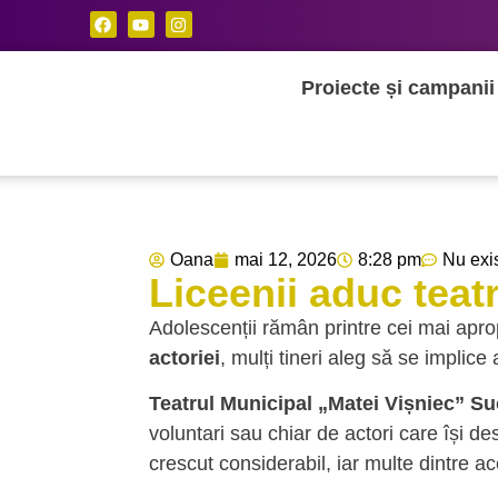
Proiecte și campanii
Oana
mai 12, 2026
8:28 pm
Nu exi
Liceenii aduc tea
Adolescenții rămân printre cei mai apropi
actoriei
, mulți tineri aleg să se implice 
Teatrul Municipal „Matei Vișniec” S
voluntari sau chiar de actori care își d
crescut considerabil, iar multe dintre a