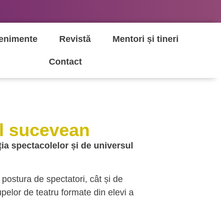
enimente
Revistă
Mentori și tineri
Contact
ul sucevean
ia spectacolelor și de universul
 postura de spectatori, cât și de
upelor de teatru formate din elevi a