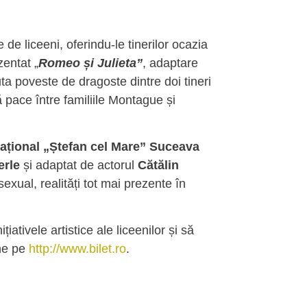
de liceeni, oferindu-le tinerilor ocazia
entat „
Romeo și Julieta”
, adaptare
ta poveste de dragoste dintre doi tineri
ă pace între familiile Montague și
Național „Ștefan cel Mare” Suceava
erle
și adaptat de actorul
Cătălin
xual, realități tot mai prezente în
țiativele artistice ale liceenilor și să
ine pe
http://www.bilet.ro
.