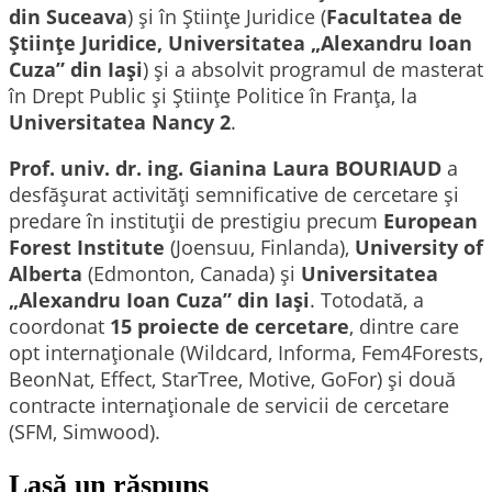
din Suceava
) și în Științe Juridice (
Facultatea de
Științe Juridice, Universitatea „Alexandru Ioan
Cuza” din Iași
) și a absolvit programul de masterat
în Drept Public și Științe Politice în Franța, la
Universitatea Nancy 2
.
Prof. univ. dr. ing. Gianina Laura BOURIAUD
a
desfășurat activități semnificative de cercetare și
predare în instituții de prestigiu precum
European
Forest Institute
(Joensuu, Finlanda),
University of
Alberta
(Edmonton, Canada) și
Universitatea
„Alexandru Ioan Cuza” din Iași
. Totodată, a
coordonat
15 proiecte de cercetare
, dintre care
opt internaționale (Wildcard, Informa, Fem4Forests,
BeonNat, Effect, StarTree, Motive, GoFor) și două
contracte internaționale de servicii de cercetare
(SFM, Simwood).
Lasă un răspuns