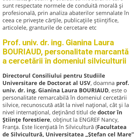
sunt respectate normele de conduită morală și
profesională, prin analiza abaterilor semnalate în
ceea ce privește cărțile, publicațiile științifice,
articolele, granturile de cercetare etc
Prof. univ. dr. ing. Gianina Laura
BOURIAUD, personalitate marcantă
a cercetării în domeniul silviculturii
Directorul Consiliului pentru Studiile
Universitare de Doctorat al USV
, doamna
prof.
univ. dr. ing. Gianina Laura BOURIAUD
, este o
personalitate remarcabilă în domeniul cercetării
silvice, recunoscută atât la nivel național, cât și la
nivel internațional, deținând titlul de
doctor în
Științe forestiere
, obținut la ENGREF Nancy,
Franța. Este licențiată în Silvicultură (
Facultatea
de Silvicultură, Universitatea „Ștefan cel Mare”