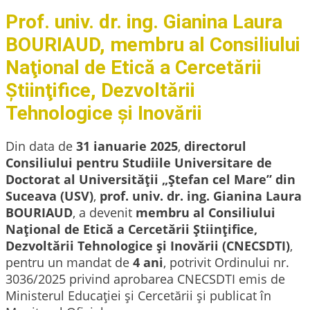
Prof. univ. dr. ing. Gianina Laura
BOURIAUD, membru al Consiliului
Naţional de Etică a Cercetării
Ştiinţifice, Dezvoltării
Tehnologice şi Inovării
Din data de
31 ianuarie 2025
,
directorul
Consiliului pentru Studiile Universitare de
Doctorat al Universității „Ștefan cel Mare”
din
Suceava (USV)
,
prof. univ. dr. ing. Gianina Laura
BOURIAUD
, a devenit
membru al Consiliului
Naţional de Etică a Cercetării Ştiinţifice,
Dezvoltării Tehnologice şi Inovării (CNECSDTI)
,
pentru un mandat de
4 ani
, potrivit Ordinului nr.
3036/2025 privind aprobarea CNECSDTI emis de
Ministerul Educației și Cercetării și publicat în