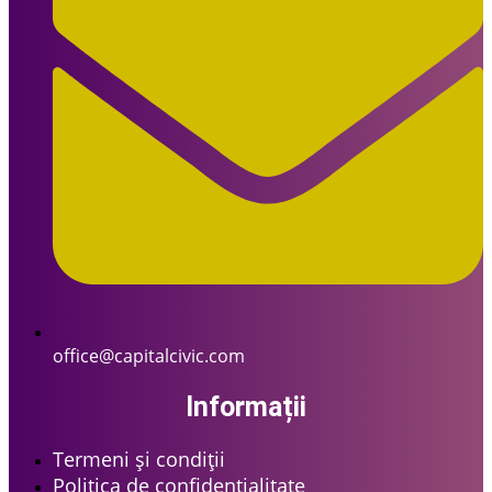
office@capitalcivic.com
Informații
Termeni și condiții
Politica de confidențialitate