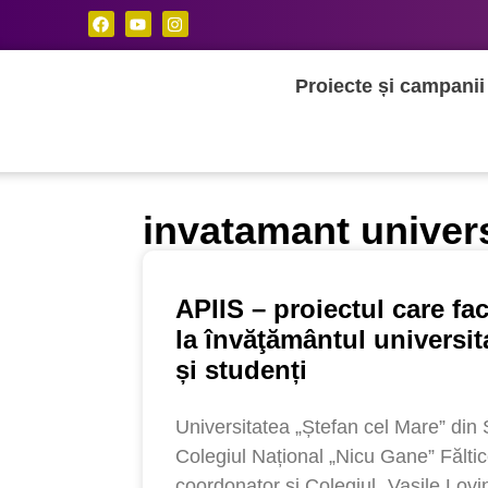
Proiecte și campanii
invatamant univers
APIIS – proiectul care fac
la învăţământul universit
și studenți
Universitatea „Ștefan cel Mare” din 
Colegiul Național „Nicu Gane” Făltice
coordonator și Colegiul „Vasile Lovi