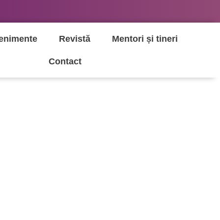
enimente
Revistă
Mentori și tineri
Contact