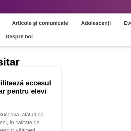
Articole și comunicate
Adolescenți
Ev
Despre noi
itar
ilitează accesul
ar pentru elevi
Suceava, alături de
ni, în calitate de
nescu” Fălticeni,