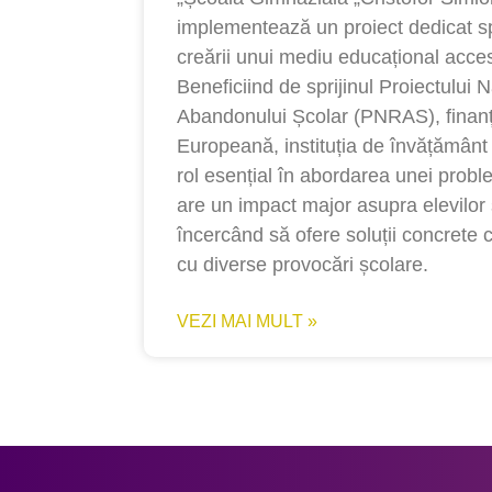
implementează un proiect dedicat sprij
creării unui mediu educațional accesib
Beneficiind de sprijinul Proiectului
Abandonului Școlar (PNRAS), finan
Europeană, instituția de învățământ
rol esențial în abordarea unei prob
are un impact major asupra elevilor ș
încercând să ofere soluții concrete 
cu diverse provocări școlare.
VEZI MAI MULT »