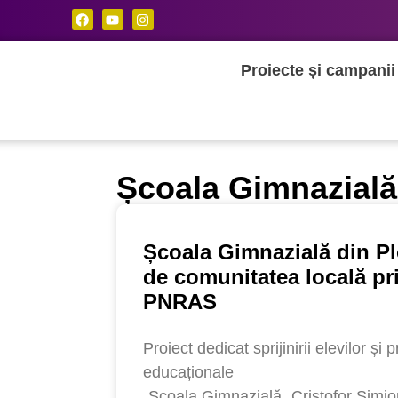
Proiecte și campanii
Școala Gimnazială
Școala Gimnazială din Plo
de comunitatea locală pri
PNRAS
Proiect dedicat sprijinirii elevilor și 
educaționale
„Școala Gimnazială „Cristofor Simio