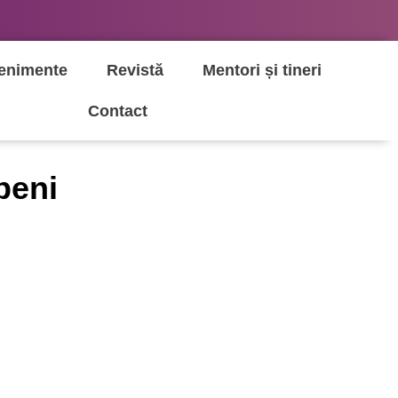
enimente
Revistă
Mentori și tineri
Contact
peni