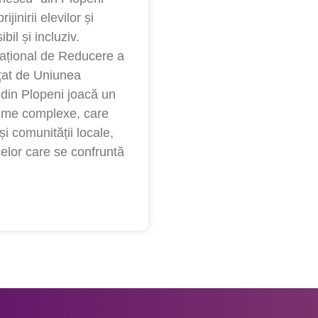
inirii elevilor și
il și incluziv.
 Național de Reducere a
țat de Uniunea
 din Plopeni joacă un
leme complexe, care
i comunității locale,
celor care se confruntă