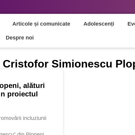
Articole și comunicate
Adolescenți
Ev
Despre noi
 Cristofor Simionescu Plo
peni, alături
n proiectul
promovării incluziunii
nescu” din Plopeni